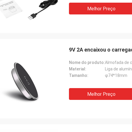
Melhor Preço
9V 2A encaixou o carrega
Nome do produto:
Almofada de c
Material:
Liga de alumí
Tamanho:
φ74*18mm
Melhor Preço