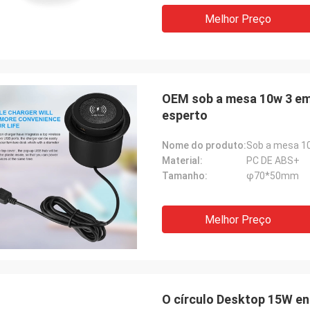
Melhor Preço
OEM sob a mesa 10w 3 em 
esperto
Nome do produto:
Sob a mesa 10
Material:
PC DE ABS+
Tamanho:
φ70*50mm
Melhor Preço
O círculo Desktop 15W enc