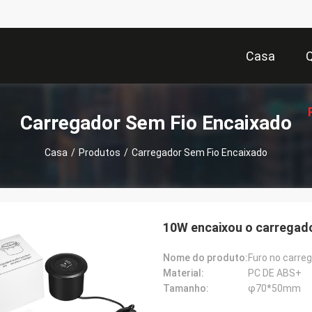
Casa
Carregador Sem Fio Encaixado
Casa
/
Produtos
/
Carregador Sem Fio Encaixado
Or
10W encaixou o carregad
Nome do produto:
Furo no carre
Material:
PC DE ABS+
Tamanho:
φ70*50mm