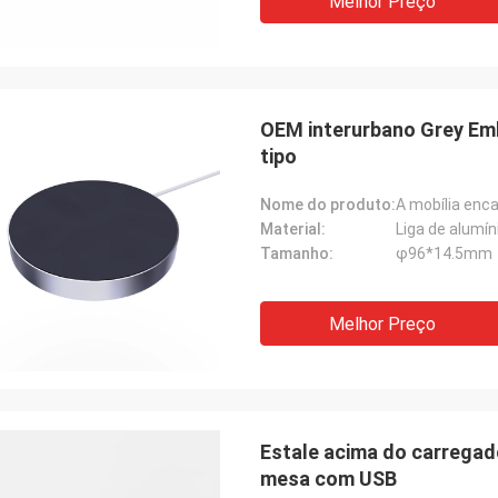
Melhor Preço
OEM interurbano Grey Em
tipo
Nome do produto:
A mobília enca
Material:
Liga de alumín
Tamanho:
φ96*14.5mm
Melhor Preço
Estale acima do carregad
mesa com USB