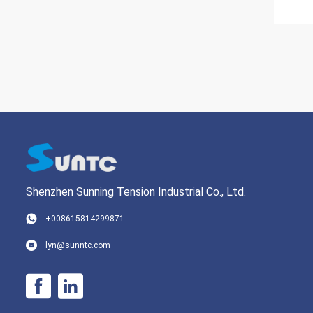
Shenzhen Sunning Tension Industrial Co., Ltd.
+008615814299871
lyn@sunntc.com