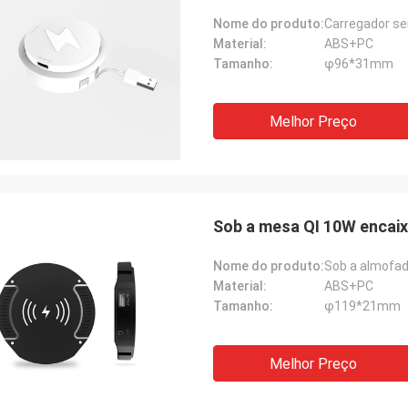
Nome do produto:
Carregador se
Material:
ABS+PC
Tamanho:
φ96*31mm
Melhor Preço
Sob a mesa QI 10W encaixo
Nome do produto:
Sob a almofad
Material:
ABS+PC
Tamanho:
φ119*21mm
Melhor Preço