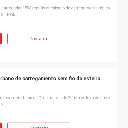
 carregador 15W sem fio encaixado de carregamento rápido
nio + PWB
Contacto
urbano de carregamento sem fio da esteira
do rádio de alumínio interurbano de QI da mobília de 20mm esteira de carregamento
io