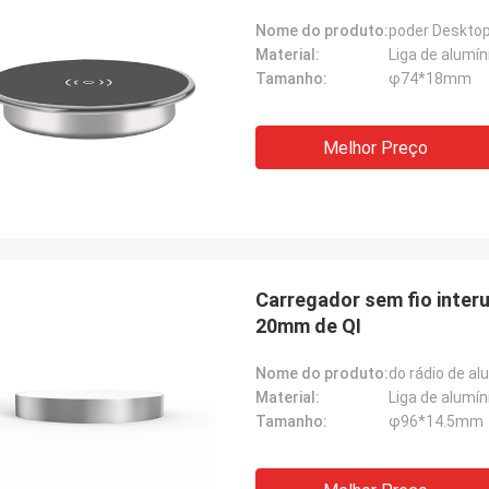
Nome do produto:
poder Desktop
Material:
Liga de alumí
Tamanho:
φ74*18mm
Melhor Preço
Carregador sem fio inter
20mm de QI
Nome do produto:
Material:
Liga de alumín
Tamanho:
φ96*14.5mm