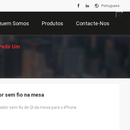
Portuguese
Quem Somos
Produtos
Contacte-Nos
Pedir Um
çamento
or sem fio na mesa
gador sem fio de QI da mesa para o iPhone