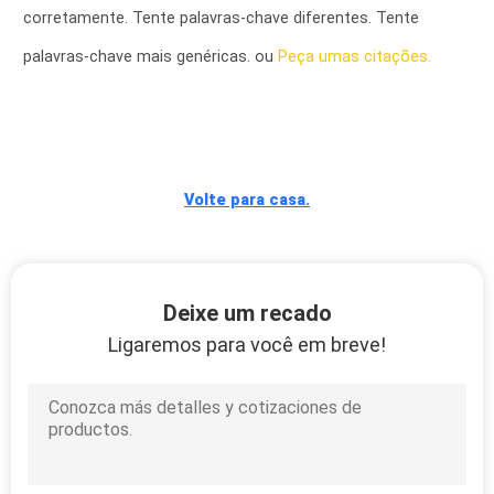
CONTROLE
corretamente. Tente palavras-chave diferentes. Tente
DA
palavras-chave mais genéricas. ou
Peça umas citações.
QUALIDADE
CONTACTE-
NOS
Volte para casa.
PEÇA
UMAS
Deixe um recado
CITAÇÕES
Ligaremos para você em breve!
MAPA
DO
SITE