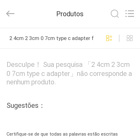
Sunning
Tension
Industrial
Produtos
Co.,
Ltd..
All
Rights
CASA
Reserved.
Developed
2 4cm 2 3cm 0 7cm type c adapter fabricação online
by
ECER
PRODUTOS
Desculpe！ Sua pesquisa 「2 4cm 2 3cm
SOBRE
0 7cm type c adapter」não corresponde a
nenhum produto.
NÓS
EXCURSÃO
Sugestões：
DA
FÁBRICA
Certifique-se de que todas as palavras estão escritas