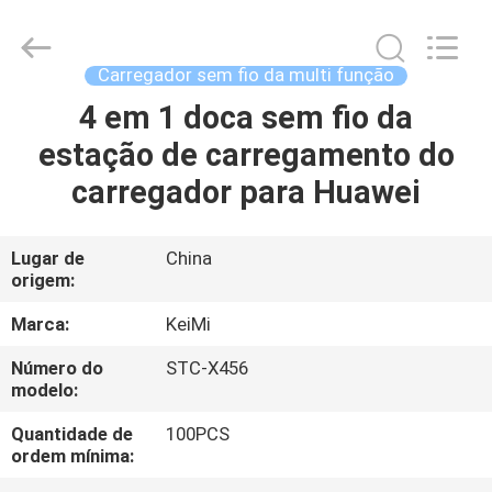
Tension
Industrial
Co.,
Ltd..
All
Carregador sem fio da multi função
Rights
Reserved.
Developed
4 em 1 doca sem fio da
CASA
by
ECER
estação de carregamento do
PRODUTOS
carregador para Huawei
SOBRE
Lugar de
China
origem:
NÓS
Marca:
KeiMi
EXCURSÃO
Número do
STC-X456
modelo:
DA
FÁBRICA
Quantidade de
100PCS
ordem mínima: