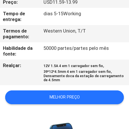
Preço:
USD11.59-13.99
CONTROLE
DA
Tempo de
dias 5-15Working
entrega:
QUALIDADE
Termos de
Western Union, T/T
pagamento:
CONTACTE-
Habilidade da
50000 partes/partes pelo mês
NOS
fonte:
Realçar:
,
12V 1.5A 4 em 1 carregador sem fio
PEÇA
,
39*12*4.5mm 4 em 1 carregador sem fio
Densamente doca da estação de carregamento
UMAS
de 4.5mm
CITAÇÕES
MELHOR PREÇO
MAPA
DO
SITE