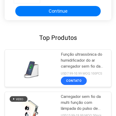
Continue
Top Produtos
Função ultrassônica do
humidificador do ar
carregador sem fio da
multi
USD7.99-10.99 MOQ:100PCS
CONTATO
Carregador sem fio da
multi função com
lâmpada do pulso de
disparo
USD15.99-19.99 MOQ:50pcs