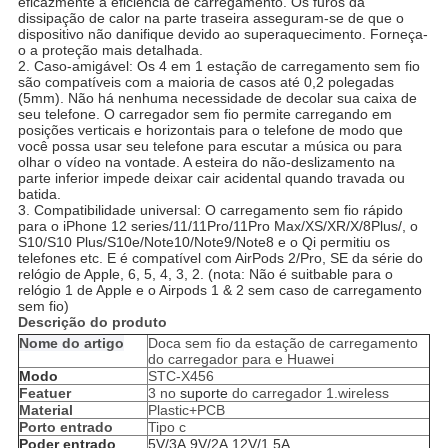
eficazmente a eficiência de carregamento. Os furos da
dissipação de calor na parte traseira asseguram-se de que o
dispositivo não danifique devido ao superaquecimento. Forneça-
o a proteção mais detalhada.
2. Caso-amigável: Os 4 em 1 estação de carregamento sem fio
são compatíveis com a maioria de casos até 0,2 polegadas
(5mm). Não há nenhuma necessidade de decolar sua caixa de
seu telefone. O carregador sem fio permite carregando em
posições verticais e horizontais para o telefone de modo que
você possa usar seu telefone para escutar a música ou para
olhar o vídeo na vontade. A esteira do não-deslizamento na
parte inferior impede deixar cair acidental quando travada ou
batida.
3. Compatibilidade universal: O carregamento sem fio rápido
para o iPhone 12 series/11/11Pro/11Pro Max/XS/XR/X/8Plus/, o
S10/S10 Plus/S10e/Note10/Note9/Note8 e o Qi permitiu os
telefones etc. E é compatível com AirPods 2/Pro, SE da série do
relógio de Apple, 6, 5, 4, 3, 2. (nota: Não é suitbable para o
relógio 1 de Apple e o Airpods 1 & 2 sem caso de carregamento
sem fio)
Descrição do produto
Nome do artigo
Doca sem fio da estação de carregamento
do carregador para e Huawei
Modo
STC-X456
Featuer
3 no
suporte
do carregador 1.wireless
Material
Plastic+PCB
Porto entrado
Tipo c
Poder entrado
5V/3A.9V/2A.12V/1.5A