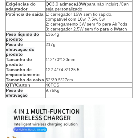
Exigências do
QC3.0
acima
de18W(
para não incluir) /Can
adaptador
seja personalizado
Potência de saída
1: carregador 15W sem fio rápido,
compatível com 10w. 7.5w, 5w.
2: carregamento 3W sem fio para AirPods
3: carregador 2.5W sem fio para o iWatch
Peso líquido do
136.4g
produto
Peso de
217g
efetivação do
produto
Tamanho do
112*70*120mm
produto
Tamanho de
122.4*74.8*125.5
empacotamento
Tamanho da caixa
52*39.5*27cm
QTY/Carton
40PCS
Peso de
9.76Kg
efetivação