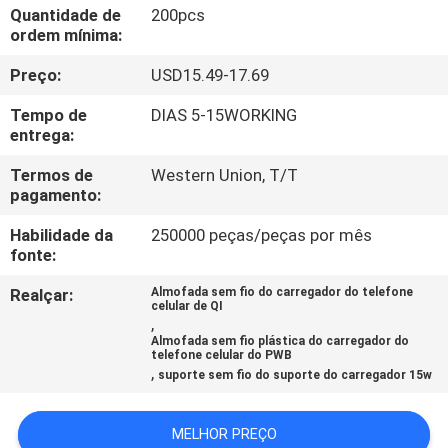
CONTROLE
Quantidade de
200pcs
ordem mínima:
DA
Preço:
USD15.49-17.69
QUALIDADE
Tempo de
DIAS 5-15WORKING
entrega:
CONTACTE-
NOS
Termos de
Western Union, T/T
pagamento:
Habilidade da
250000 peças/peças por mês
PEÇA
fonte:
UMAS
Realçar:
Almofada sem fio do carregador do telefone
CITAÇÕES
celular de QI
,
Almofada sem fio plástica do carregador do
telefone celular do PWB
MAPA
,
suporte sem fio do suporte do carregador 15w
DO
MELHOR PREÇO
SITE