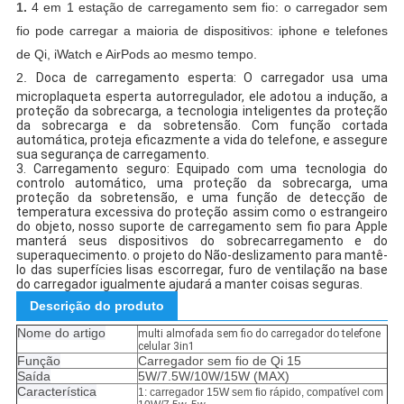
1.
4 em 1 estação de carregamento sem fio: o carregador sem
fio pode carregar a maioria de dispositivos: iphone e telefones
de Qi, iWatch e AirPods ao mesmo tempo.
2.
Doca de carregamento esperta: O carregador usa uma
microplaqueta esperta autorregulador, ele adotou a indução, a
proteção da sobrecarga, a tecnologia inteligentes da proteção
da sobrecarga e da sobretensão. Com função cortada
automática, proteja eficazmente a vida do telefone, e assegure
sua segurança de carregamento.
3.
Carregamento seguro: Equipado com uma tecnologia do
controlo automático, uma proteção da sobrecarga, uma
proteção da sobretensão, e uma função de detecção de
temperatura excessiva do proteção assim como o estrangeiro
do objeto, nosso suporte de carregamento sem fio para Apple
manterá seus dispositivos do sobrecarregamento e do
superaquecimento.
o projeto do Não-deslizamento para mantê-
lo das superfícies lisas escorregar, furo de ventilação na base
do carregador igualmente ajudará a manter coisas seguras.
Descrição do produto
Nome do artigo
multi almofada sem fio do carregador do telefone
celular 3in1
Função
Carregador sem fio de Qi 15
Saída
5W/7.5W/10W/15W (MAX)
Característica
1: carregador 15W sem fio rápido, compatível com