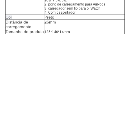
10W/7.5w, 5w.
2: porto de carregamento para AirPods
3: carregador sem fio para o iWatch.
4: Com despertador
Cor
Preto
Distância de
≤6mm
carregamento
Tamanho do produto
185*146*14mm