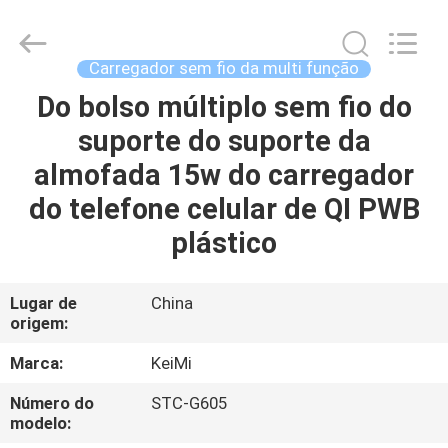
Industrial
Co.,
Ltd..
All
Rights
Carregador sem fio da multi função
Reserved.
Developed
Do bolso múltiplo sem fio do
CASA
by
ECER
suporte do suporte da
PRODUTOS
almofada 15w do carregador
do telefone celular de QI PWB
SOBRE
plástico
NÓS
Lugar de
China
origem:
EXCURSÃO
DA
Marca:
KeiMi
FÁBRICA
Número do
STC-G605
modelo: