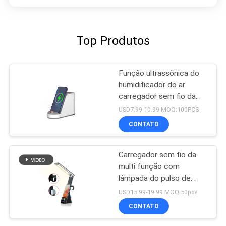
Top Produtos
Função ultrassônica do
humidificador do ar
carregador sem fio da
multi
USD7.99-10.99 MOQ:100PCS
CONTATO
Carregador sem fio da
multi função com
lâmpada do pulso de
disparo
USD15.99-19.99 MOQ:50pcs
CONTATO